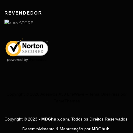
REVENDEDOR
Copyright © 2026 Adesivos X39 LifeWave
–
Tema
OnePress
por
FameThemes
Copyright © 2023 -
MDGhub.com
. Todos os Direitos Reservados.
Desenvolvimento & Manutenção por
MDGhub
.