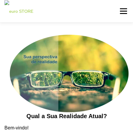
Saltar
para
Menu
conteúdo
INICIO
LOJA LIFEWAVE ⬇
ADESIVO X39 ⬇
TESTEMUNHOS ⬇
ÚTILIDADES ⬇
CONTATOS
Qual a Sua Realidade Atual?
Bem-vindo!