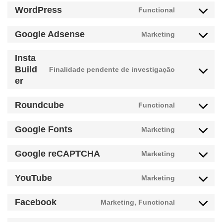
to
WordPress
Functional
service
Consent
optinmonst
to
Google Adsense
Marketing
service
Consent
wordpress
to
Insta
service
Build
Finalidade pendente de investigação
google-
Consent
er
adsense
to
service
Roundcube
Functional
instabuilde
Consent
to
Google Fonts
Marketing
service
Consent
roundcube
to
Google reCAPTCHA
Marketing
service
Consent
google-
to
YouTube
Marketing
fonts
service
Consent
google-
to
Facebook
Marketing, Functional
recaptcha
service
Consent
youtube
to