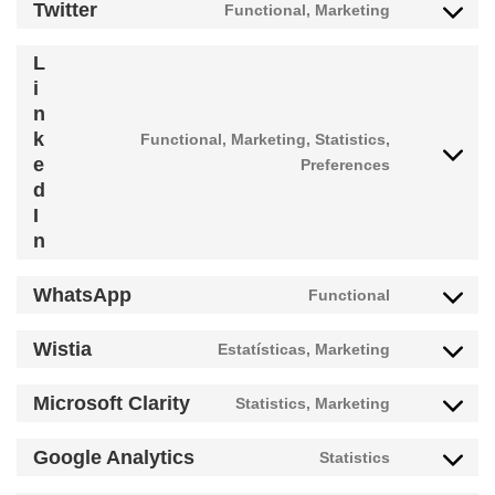
Twitter
Functional, Marketing
service
Consent
facebook
to
L
service
i
twitter
n
k
Functional, Marketing, Statistics,
Consent
e
Preferences
to
d
service
I
linkedin
n
WhatsApp
Functional
Consent
to
Wistia
Estatísticas, Marketing
service
Consent
whatsapp
to
Microsoft Clarity
Statistics, Marketing
service
Consent
wistia
to
Google Analytics
Statistics
service
Consent
microsoft-
to