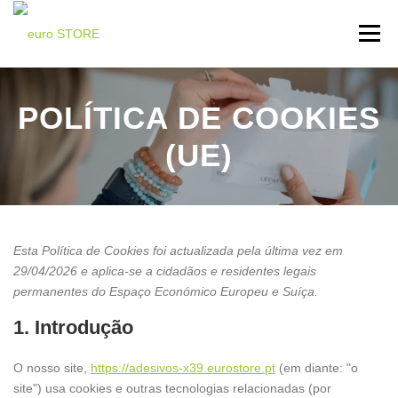
Saltar
para
Menu
conteúdo
INICIO
LOJA LIFEWAVE ⬇
ADESIVO X39 ⬇
POLÍTICA DE COOKIES
(UE)
TESTEMUNHOS ⬇
ÚTILIDADES ⬇
CONTATOS
Esta Política de Cookies foi actualizada pela última vez em
29/04/2026 e aplica-se a cidadãos e residentes legais
permanentes do Espaço Económico Europeu e Suíça.
1. Introdução
O nosso site,
https://adesivos-x39.eurostore.pt
(em diante: "o
site") usa cookies e outras tecnologias relacionadas (por