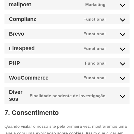
mailpoet
Marketing
clarity
service
Consent
google-
to
Complianz
Functional
analytics
service
Consent
mailpoet
to
Brevo
Functional
service
Consent
complianz
to
LiteSpeed
Functional
service
Consent
brevo
to
PHP
Funcional
service
Consent
litespeed
to
WooCommerce
Functional
service
Consent
php
to
Diver
service
Finalidade pendente de investigação
Consent
sos
woocommer
to
7. Consentimento
service
diversos
Quando visitar o nosso site pela primeira vez, mostraremos uma
janela com uma explicação sobre cookies. Assim que clicar em