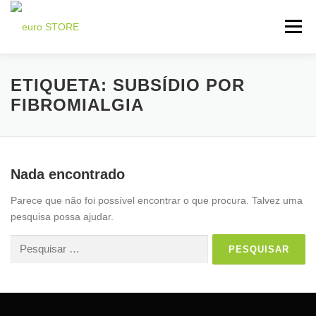
Saltar
para
Menu
conteúdo
INICIO
LOJA LIFEWAVE ⬇
ADESIVO X39 ⬇
ETIQUETA:
SUBSÍDIO POR
FIBROMIALGIA
TESTEMUNHOS ⬇
ÚTILIDADES ⬇
CONTATOS
Nada encontrado
Parece que não foi possível encontrar o que procura. Talvez uma
pesquisa possa ajudar.
Pesquisar
por: