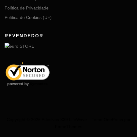
Política de Privacidade
Política de Cookies (UE)
REVENDEDOR
Copyright © 2026 Adesivos X39 LifeWave
–
Tema
OnePress
por
FameThemes