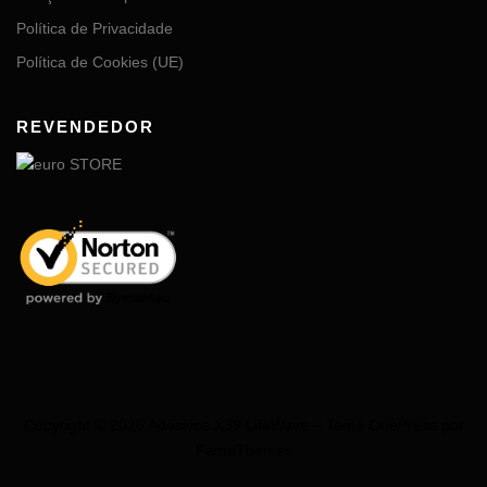
Política de Privacidade
Política de Cookies (UE)
REVENDEDOR
Copyright © 2026 Adesivos X39 LifeWave
–
Tema
OnePress
por
FameThemes