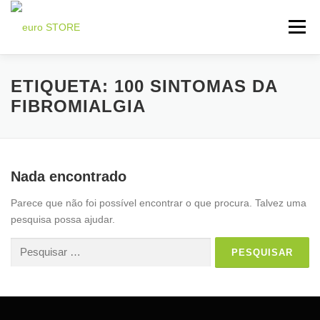
Saltar
para
Menu
conteúdo
INICIO
LOJA LIFEWAVE ⬇
ADESIVO X39 ⬇
ETIQUETA:
100 SINTOMAS DA
FIBROMIALGIA
TESTEMUNHOS ⬇
ÚTILIDADES ⬇
CONTATOS
Nada encontrado
Parece que não foi possível encontrar o que procura. Talvez uma
pesquisa possa ajudar.
Pesquisar
por: