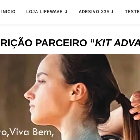
INICIO
LOJA LIFEWAVE ⬇
ADESIVO X39 ⬇
TEST
CRIÇÃO
PARCEIRO “
KIT ADV