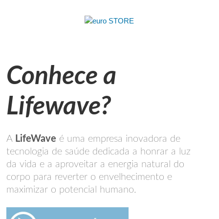
Conhece a
Lifewave?
A
LifeWave
é uma empresa inovadora de
tecnologia de saúde dedicada a honrar a luz
da vida e a aproveitar a energia natural do
corpo para reverter o envelhecimento e
maximizar o potencial humano.