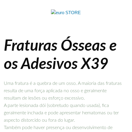
Fraturas Ósseas e
os Adesivos X39
Uma fratura é a quebra de um osso. A maioria das fraturas
resulta de uma força aplicada no osso e geralmente
resultam de lesões ou esforço excessivo.
A parte lesionada dói (sobretudo quando usada), fica
geralmente inchada e pode apresentar hematomas ou ter
aspecto distorcido ou fora do lugar.
Também pode haver presença ou desenvolvimento de