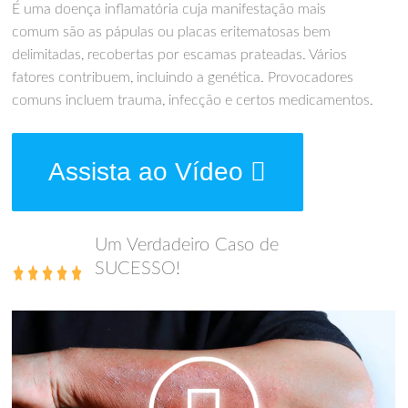
É uma doença inflamatória cuja manifestação mais
comum são as pápulas ou placas eritematosas bem
delimitadas, recobertas por escamas prateadas. Vários
fatores contribuem, incluindo a genética. Provocadores
comuns incluem trauma, infecção e certos medicamentos.
Assista ao Vídeo
Um Verdadeiro Caso de
SUCESSO!