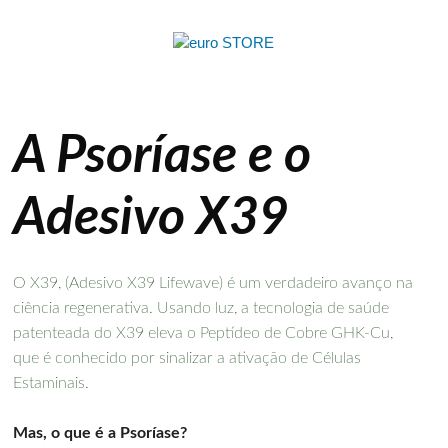
A Psoríase e o
Adesivo X39
O X39, (Adesivo X39 Lifewave) é um verdadeiro avanço na
ciência regenerativa. Usando luz, a tecnologia de saúde
patenteada do X39 eleva o Peptídeo de Cobre GHK-Cu,
que é conhecido por sinalizar a ativação de Células
Estaminais.
Mas, o que é a Psoríase?